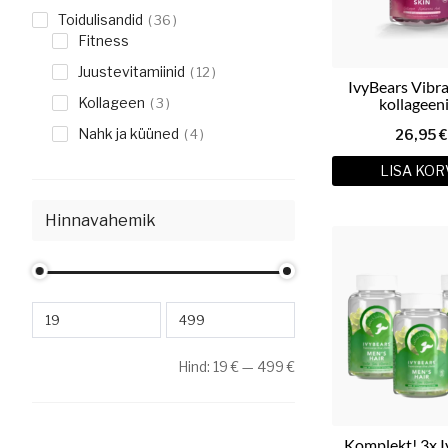
Toidulisandid
36
Fitness
Juustevitamiinid
12
IvyBears Vibra
Kollageen
kollageeni
3
hüaluroonha
Nahk ja küüned
4
26,95
kummikar
LISA KOR
Hinnavahemik
Hind:
19
€
—
499
€
Komplekt! 3x I