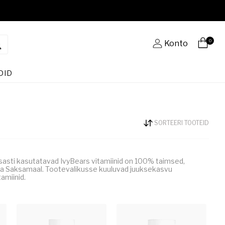
0
Konto
DID
SORTEERI TOOTEID
sasti kasutatavad IvyBears vitamiinid on 100% taimsed,
eta Saksamaal. Tootevalikusse kuuluvad juuksekasvu
amiinid.