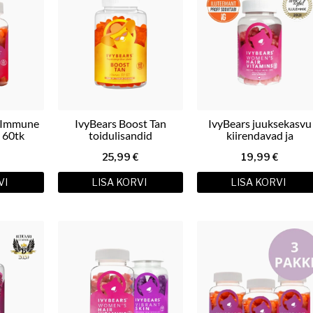
t Immune
IvyBears Boost Tan
IvyBears juuksekasvu
 60tk
toidulisandid
kiirendavad ja
väljalangemist
25,99
€
19,99
€
vähendavad kummikar
naistele
VI
LISA KORVI
LISA KORVI