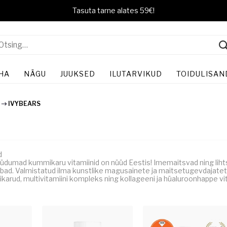
Tasuta tarne alates 59€!
HA
NÄGU
JUUKSED
ILUTARVIKUD
TOIDULISAN
D
IVYBEARS
d
dumad kummikaru vitamiinid on nüüd Eestis! Imemaitsvad ning liht
vabad. Valmistatud ilma kunstlike magusainete ja maitsetugevdajat
arud, multivitamiini kompleks ning kollageeni ja hüaluroonhappe vit