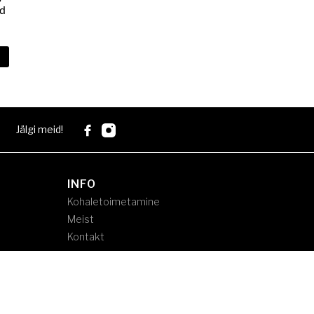
ad
ud
Jälgi meid!
INFO
Kohaletoimetamine
Meist
Kontakt