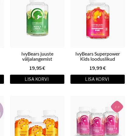
IvyBears juuste
IvyBears Superpower
väljalangemist
Kids looduslikud
vähendavad kummikarud
vitamiinid lastele
19,95
€
19,99
€
ud
meestele 60tk
LISA KORVI
LISA KORVI