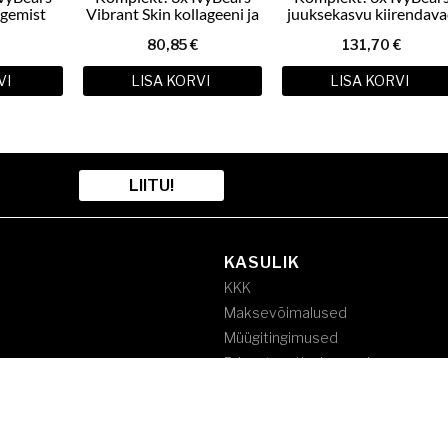
ngemist
Vibrant Skin kollageeni ja
juuksekasvu kiirendav
mmikarud
hüaluroonhappega
ja väljalangemist
80,85
€
131,70
€
e
kummikarud nahale
vähendavad kummikar
3x60tk
6x60tk
VI
LISA KORVI
LISA KORVI
LIITU!
KASULIK
KKK
Maksevõimalused
Müügitingimused
Privaatsustingimused