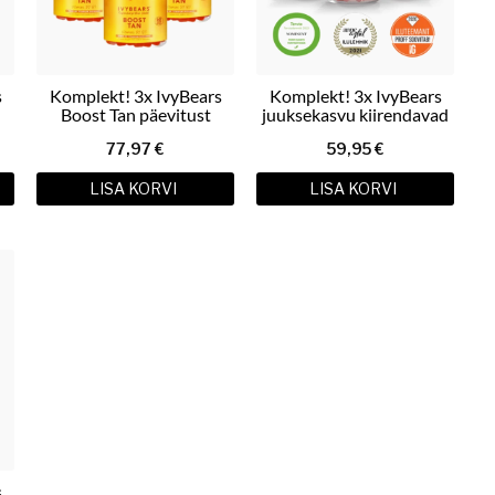
s
Komplekt! 3x IvyBears
Komplekt! 3x IvyBears
Boost Tan päevitust
juuksekasvu kiirendavad
soodustav ja nahka
ja väljalangemist
77,97
€
59,95
€
kaitsev beetakaroteeniga
vähendavad kummikarud
toidulisand 3x60tk
3x60tk
LISA KORVI
LISA KORVI
s