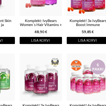
nt Skin
Komplekt: IvyBears
Komplekt! 3x IvyBear
 ja
Women´s Hair Vitamins +
Boost Immune
ppega
Vibrant Skin kummikarud
kummikarud 3x60tk
€
48,90
€
59,85
€
ud
2х60tk
VI
LISA KORVI
LISA KORVI
vyBears
Komplekt! 3x IvyBears
Komplekt! 6x IvyBear