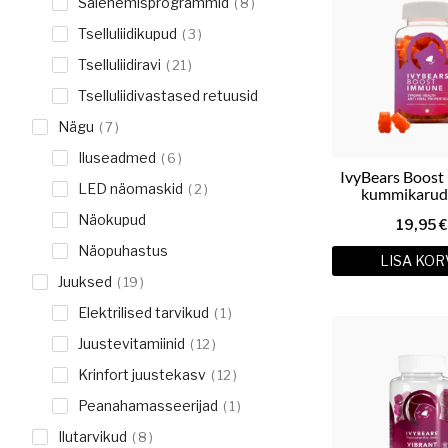
Salenemisprogrammid
8
Tselluliidikupud
3
Tselluliidiravi
21
Tselluliidivastased retuusid
Nägu
7
Iluseadmed
6
IvyBears Boos
LED näomaskid
2
kummikarud
Näokupud
19,95
€
Näopuhastus
LISA KOR
Juuksed
19
Elektrilised tarvikud
1
Juustevitamiinid
12
Krinfort juustekasv
12
Peanahamasseerijad
1
Ilutarvikud
8