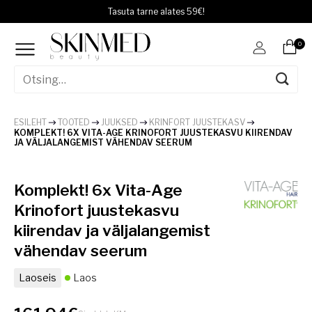
Skip
Tasuta tarne alates 59€!
to
content
0
ESILEHT
TOOTED
JUUKSED
KRINFORT JUUSTEKASV
KOMPLEKT! 6X VITA-AGE KRINOFORT JUUSTEKASVU KIIRENDAV
JA VÄLJALANGEMIST VÄHENDAV SEERUM
Komplekt! 6x Vita-Age
Krinofort juustekasvu
kiirendav ja väljalangemist
vähendav seerum
Laoseis
Laos