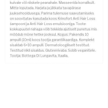
kuivale või niiskele peanahale. Masseerida korralikult.
Mitte loputada. Harjata ja jätkata tavapärase
juuksehooldusega. Parima tulemuse saavutamiseks
on soovitatav kasutada koos Krinofort Anti Hair Loss
šampooni ja Anti Hair Loss emulsiooniga. Toote
kokkupuutel nahaga võib tekkida ajutiselt punetus mis
möödub mõne hetke jooksul. Kogus: Pakendis 10
ampulli (10ml) koos tootja garantiikaardiga. Komplekt
sisaldab 6×10 ampulli. Dermatoloogiliselt testitud.
Testitud nikli sisaldus. Gluteenivaba. Sobib veganitele.
Tootja: Bottega Di Lungavita, Itaalia.
Liitu uudiskirjaga ja saad -10% esimeselt
LIITU!
ostult
Jälgi meid!