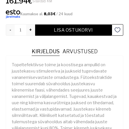
161.94€
Sisaldab KM
Kuumakse al.
8,03
€
/ 24 kuud
Kogus
LISA OSTUKORVI
KIRJELDUS
ARVUSTUSED
Topeltefektiivse toime ja koostisega ampullid on
juustekasvu stimuleeriva ja juukseid tugevdavate
vananemisevastaste omadustega. Fütoekstraktide
toimel suurendab süvahooldus juustekasvu
kiirenemise faasi, vähendades seejuures juuste
vananemist ja väljalangemist. Tugevad, kauakestvad ja
uue ning kiirema kasvurütmiga juuksed on tihedamad,
elastsemad ja vastupidavamad. Juustekasv kiireneb
silmnähtavalt. Kliiniliselt katsetatud ja tõestatud
tulemustega süvahooldus aitab vähendada juuste
väljalangemist kuni 80%. Toime: kiireneb juuksekasv