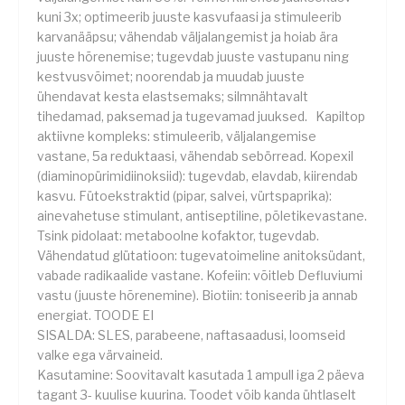
kuni 3x; optimeerib juuste kasvufaasi ja stimuleerib
karvanääpsu; vähendab väljalangemist ja hoiab ära
juuste hõrenemise; tugevdab juuste vastupanu ning
kestvusvõimet; noorendab ja muudab juuste
ühendavat kesta elastsemaks; silmnähtavalt
tihedamad, paksemad ja tugevamad juuksed. Kapiltop
aktiivne kompleks: stimuleerib, väljalangemise
vastane, 5a reduktaasi, vähendab sebörread. Kopexil
(diaminopürimidiinoksiid): tugevdab, elavdab, kiirendab
kasvu. Fütoekstraktid (pipar, salvei, vürtspaprika):
ainevahetuse stimulant, antiseptiline, põletikevastane.
Tsink pidolaat: metaboolne kofaktor, tugevdab.
Vähendatud glütatioon: tugevatoimeline anitoksüdant,
vabade radikaalide vastane. Kofeiin: võitleb Defluviumi
vastu (juuste hõrenemine). Biotiin: toniseerib ja annab
energiat. TOODE EI
SISALDA: SLES, parabeene, naftasaadusi, loomseid
valke ega värvaineid.
Kasutamine: Soovitavalt kasutada 1 ampull iga 2 päeva
tagant 3- kuulise kuurina. Toodet võib kanda ühtlaselt